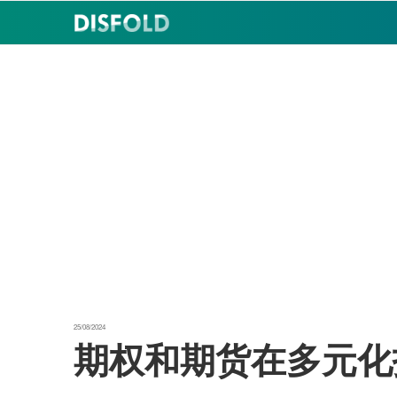
跳
至
内
容
25/08/2024
期权和期货在多元化