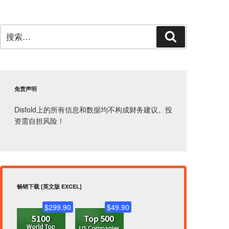
搜
搜
索：
索
免责声明
Disfold上的所有信息和数据均不构成财务建议。投
资需自担风险！
畅销下载 [英文版 EXCEL]
$299.90
$49.90