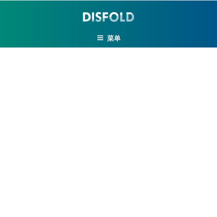
跳
至
内
菜单
容