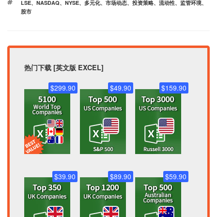
标
LSE
、
NASDAQ
、
NYSE
、
多元化
、
市场动态
、
投资策略
、
流动性
、
监管环境
、
签
股市
热门下载 [英文版 EXCEL]
$299.90
$49.90
$159.90
$39.90
$89.90
$59.90